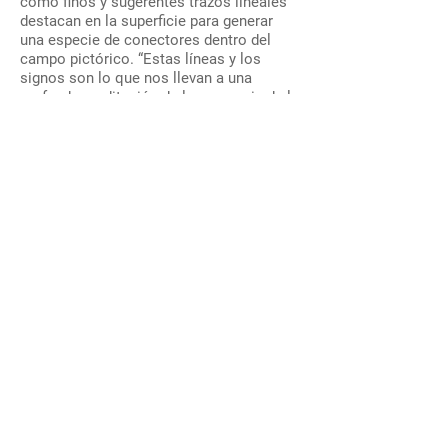
como finos y sugerentes trazos lineales
destacan en la superficie para generar
una especie de conectores dentro del
campo pictórico. “Estas líneas y los
signos son lo que nos llevan a una
profunda meditación de la presencia de la
naturaleza que está en todo lo que nos
rodea”, comentó en una entrevista
pasada.
Este tipo de pintura, esencialmente
abstracta, colorida, construida por
numerosas capas, con procedimientos
pictóricos y, a su vez, gráficos es lograda
a partir de la experimentación y
combinación de técnicas mixtas. Surgió
debido a la inquietud de Ana María por
investigar y su gusto por diferentes
tenencias, que la condujeron a buscar su
estilo propio. Para ello, asegura que el
orden y la calma son sus aliados, los que
obtiene dentro de su taller, ubicado al
interior de su misma casa.